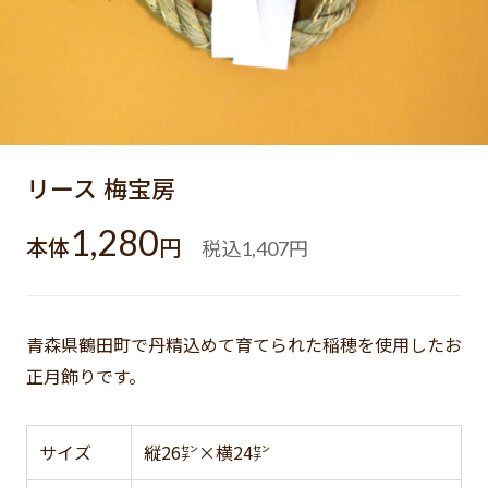
リース 梅宝房
1,280
本体
円
税込
円
1,407
青森県鶴田町で丹精込めて育てられた稲穂を使用したお
正月飾りです。
サイズ
縦26㌢×横24㌢