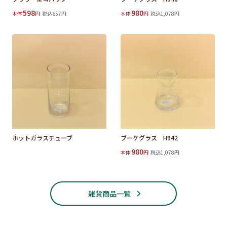
598
980
本体
円
税込657円
本体
円
税込1,078円
ホットガラスチューブ
ブーケグラス H942
980
本体
円
税込1,078円
雑貨商品一覧