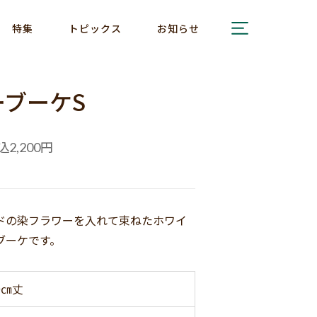
特集
トピックス
お知らせ
ブーケS
込
円
2,200
ドの染フラワーを入れて束ねたホワイ
ブーケです。
0㎝丈