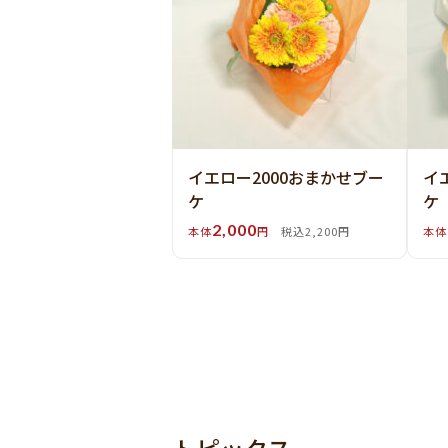
イエロー2000おまかせブー
イ
ケ
ケ
2,000
本体
円
税込2,200円
本体