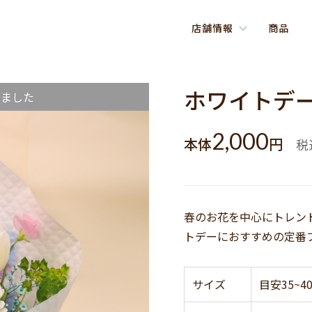
店舗情報
商品
ホワイトデー
しました
2,000
本体
円
税
春のお花を中心にトレン
トデーにおすすめの定番
サイズ
目安35~4