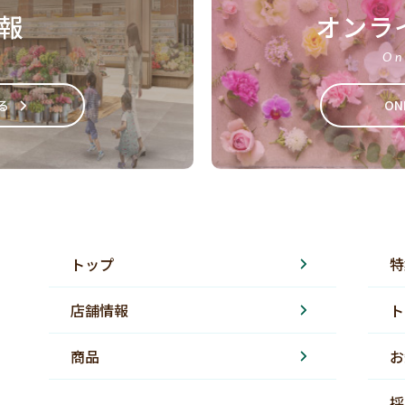
報
オンラ
On
る
ON
トップ
特
店舗情報
ト
商品
お
採