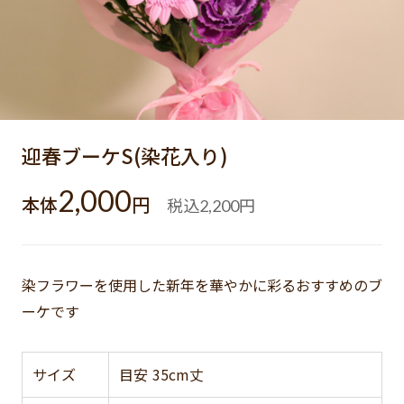
迎春ブーケS(染花入り)
2,000
本体
円
税込
円
2,200
染フラワーを使用した新年を華やかに彩るおすすめのブ
ーケです
サイズ
目安 35cm丈