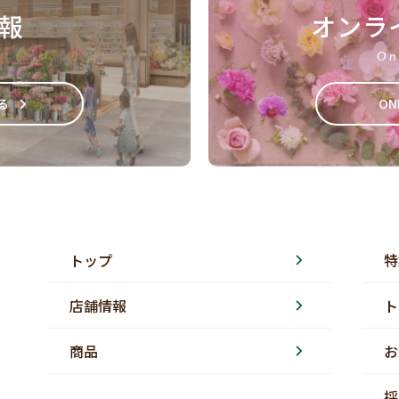
報
オンラ
On
る
ON
トップ
特
店舗情報
ト
商品
お
採