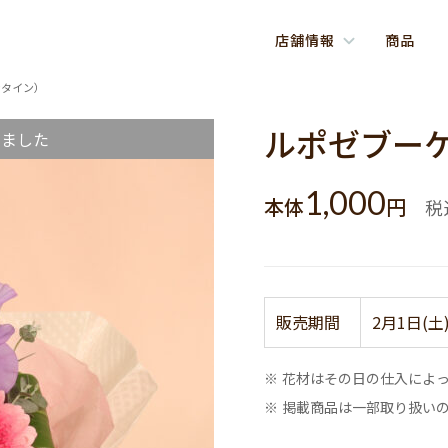
店舗情報
商品
ンタイン）
ルポゼブー
しました
1,000
本体
円
税
販売期間
2月1日(土
※ 花材はその日の仕入によ
※ 掲載商品は一部取り扱い