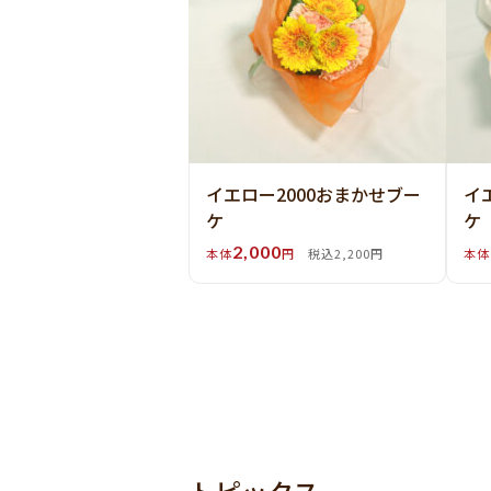
イエロー2000おまかせブー
イ
ケ
ケ
2,000
本体
円
税込2,200円
本体