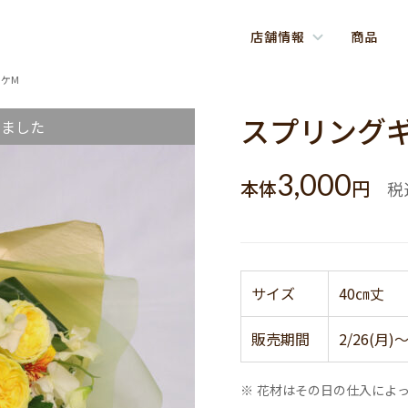
店舗情報
商品
ケM
スプリング
しました
3,000
本体
円
税
サイズ
40㎝丈
販売期間
2/26(月)～
※ 花材はその日の仕入によ