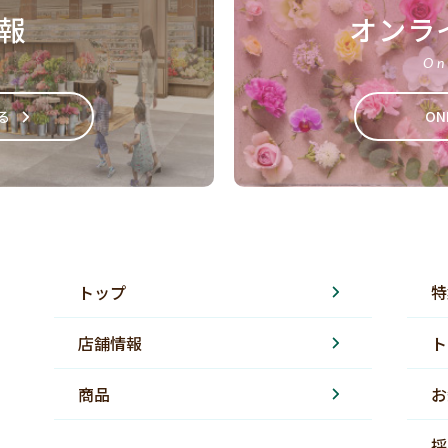
報
オンラ
On
る
ON
トップ
特
店舗情報
ト
商品
お
採