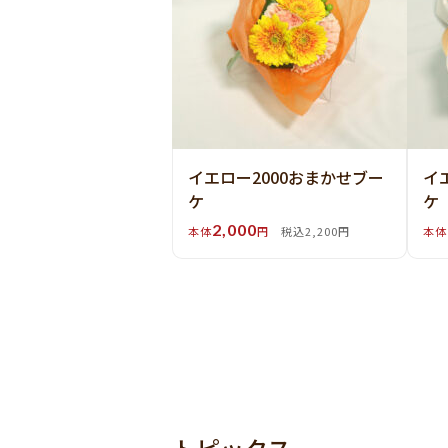
イエロー2000おまかせブー
イ
ケ
ケ
2,000
本体
円
税込2,200円
本体