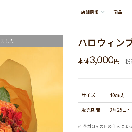
店舗情報
商品
ハロウィン
しました
3,000
本体
円
税
サイズ
40㎝丈
販売期間
9月25日～
※ 花材はその日の仕入によ