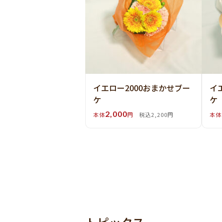
イエロー2000おまかせブー
イ
ケ
ケ
2,000
本体
円
税込2,200円
本体