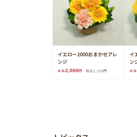
イエロー2000おまかせアレ
イ
ンジ
ン
2,000
本体
円
税込2,200円
本体