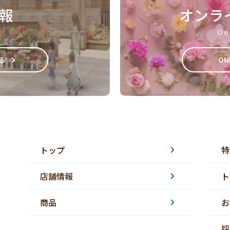
報
オンラ
On
る
ON
トップ
特
店舗情報
ト
商品
お
採