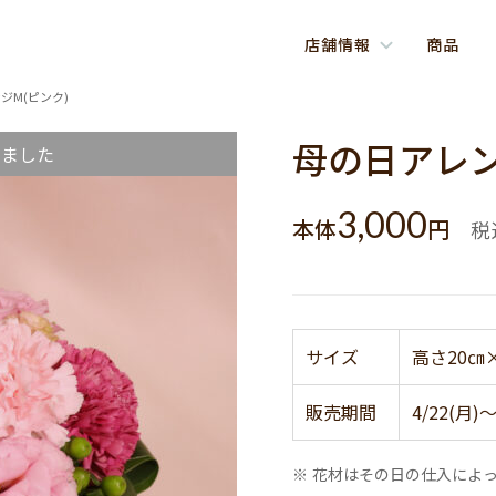
店舗情報
商品
ジM(ピンク)
母の日アレン
しました
3,000
本体
円
税
サイズ
高さ20㎝
販売期間
4/22(月)～
※ 花材はその日の仕入によ