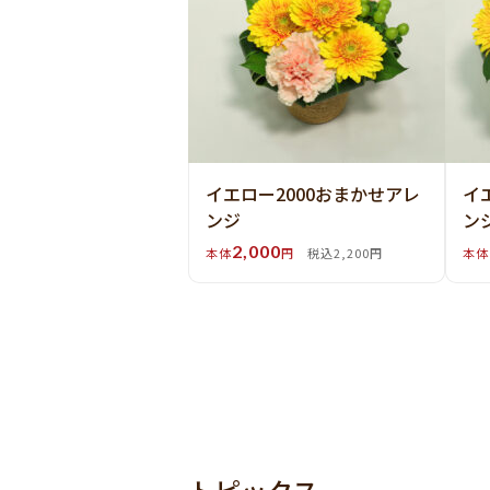
イエロー2000おまかせアレ
イ
ンジ
ン
2,000
本体
円
税込2,200円
本体