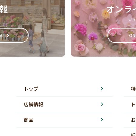
報
オンラ
On
る
ON
トップ
特
店舗情報
ト
商品
お
採