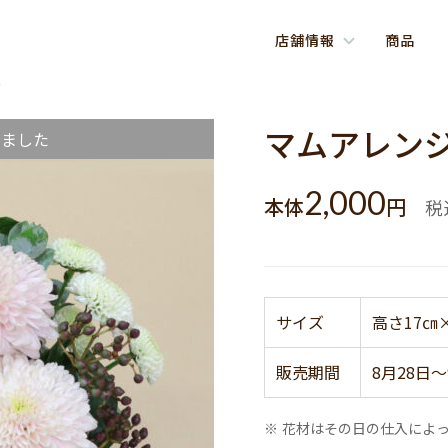
店舗情報
商品
ジ
マムアレン
しました
2,000
本体
円
税
サイズ
高さ17㎝
販売期間
8月28日～
※ 花材はその日の仕入によ