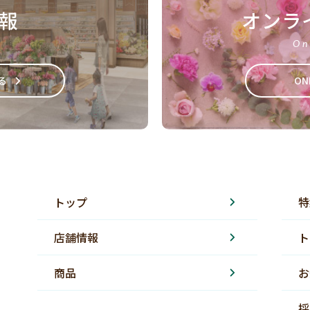
報
オンラ
On
る
ON
トップ
特
店舗情報
ト
商品
お
採