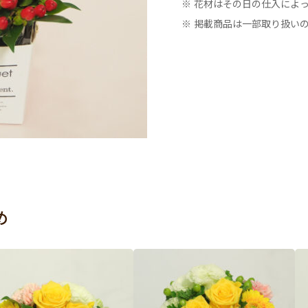
※ 花材はその日の仕入によ
※ 掲載商品は一部取り扱い
め