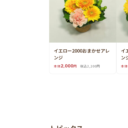
イエロー2000おまかせアレ
イ
ンジ
ン
2,000
本体
円
税込2,200円
本体