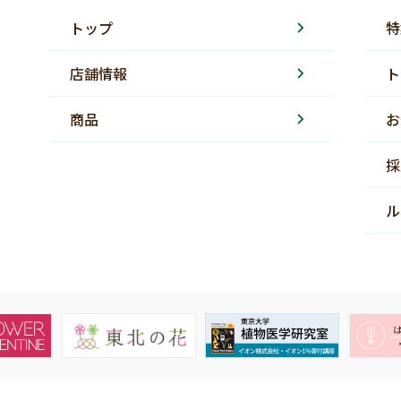
トップ
特
店舗情報
ト
商品
お
採
ル